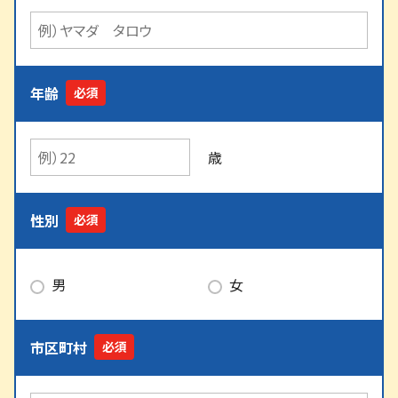
年齢
歳
性別
男
女
市区町村