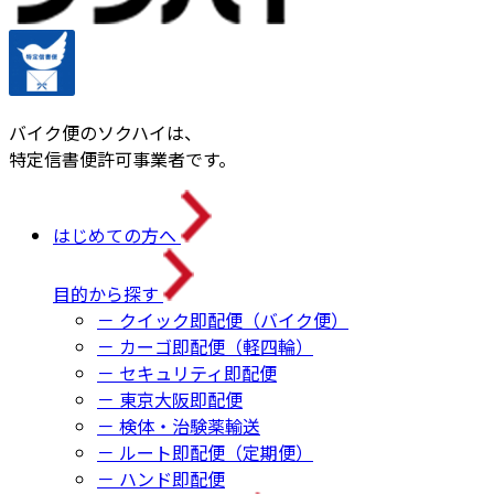
バイク便のソクハイは、
特定信書便許可事業者です。
はじめての方へ
目的から探す
－ クイック即配便（バイク便）
－ カーゴ即配便（軽四輪）
－ セキュリティ即配便
－ 東京大阪即配便
－ 検体・治験薬輸送
－ ルート即配便（定期便）
－ ハンド即配便