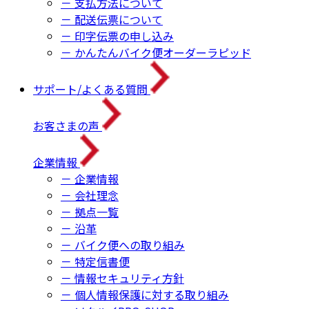
－ 支払方法について
－ 配送伝票について
－ 印字伝票の申し込み
－ かんたんバイク便オーダーラピッド
サポート/よくある質問
お客さまの声
企業情報
－ 企業情報
－ 会社理念
－ 拠点一覧
－ 沿革
－ バイク便への取り組み
－ 特定信書便
－ 情報セキュリティ方針
－ 個人情報保護に対する取り組み