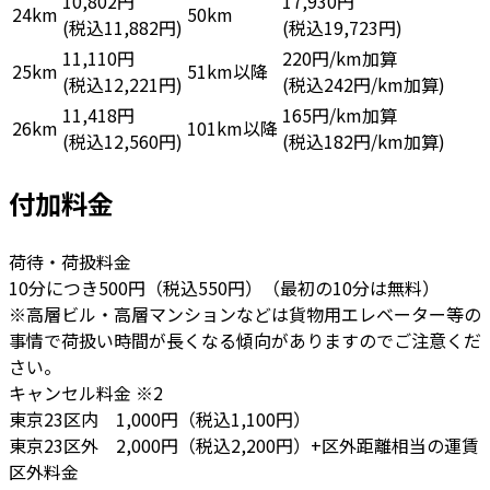
10,802円
17,930円
24km
50km
(税込11,882円)
(税込19,723円)
11,110円
220円/km加算
25km
51km以降
(税込12,221円)
(税込242円/km加算)
11,418円
165円/km加算
26km
101km以降
(税込12,560円)
(税込182円/km加算)
付加料金
荷待・荷扱料金
10分につき500円（税込550円）（最初の10分は無料）
※高層ビル・高層マンションなどは貨物用エレベーター等の
事情で荷扱い時間が長くなる傾向がありますのでご注意くだ
さい。
キャンセル料金
※2
東京23区内 1,000円（税込1,100円）
東京23区外 2,000円（税込2,200円）+区外距離相当の運賃
区外料金