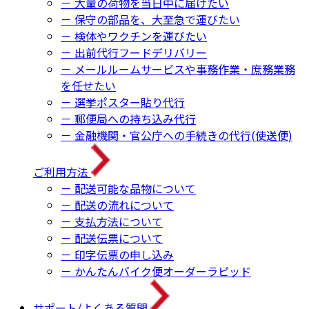
－ 大量の荷物を当日中に届けたい
－ 保守の部品を、大至急で運びたい
－ 検体やワクチンを運びたい
－ 出前代行フードデリバリー
－ メールルームサービスや事務作業・庶務業務
を任せたい
－ 選挙ポスター貼り代行
－ 郵便局への持ち込み代行
－ 金融機関・官公庁への手続きの代行(使送便)
ご利用方法
－ 配送可能な品物について
－ 配送の流れについて
－ 支払方法について
－ 配送伝票について
－ 印字伝票の申し込み
－ かんたんバイク便オーダーラピッド
サポート/よくある質問