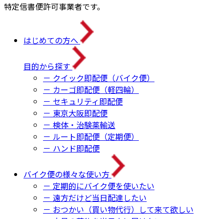
特定信書便許可事業者です。
はじめての方へ
目的から探す
－ クイック即配便（バイク便）
－ カーゴ即配便（軽四輪）
－ セキュリティ即配便
－ 東京大阪即配便
－ 検体・治験薬輸送
－ ルート即配便（定期便）
－ ハンド即配便
バイク便の様々な使い方
－ 定期的にバイク便を使いたい
－ 遠方だけど当日配達したい
－ おつかい（買い物代行）して来て欲しい