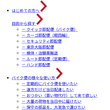
はじめての方へ
目的から探す
－ クイック即配便（バイク便）
－ カーゴ即配便（軽四輪）
－ セキュリティ即配便
－ 東京大阪即配便
－ 検体・治験薬輸送
－ ルート即配便（定期便）
－ ハンド即配便
バイク便の様々な使い方
－ 定期的にバイク便を使いたい
－ 遠方だけど当日配達したい
－ おつかい（買い物代行）して来て欲しい
－ 大量の荷物を当日中に届けたい
－ 保守の部品を、大至急で運びたい