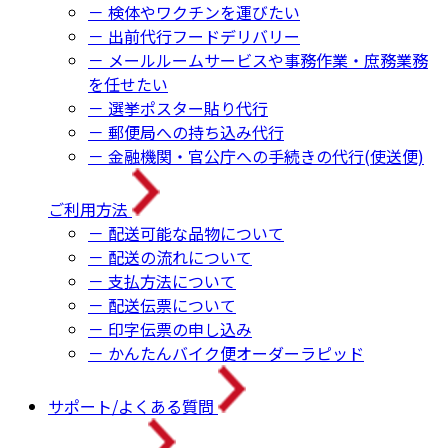
－ 検体やワクチンを運びたい
－ 出前代行フードデリバリー
－ メールルームサービスや事務作業・庶務業務
を任せたい
－ 選挙ポスター貼り代行
－ 郵便局への持ち込み代行
－ 金融機関・官公庁への手続きの代行(使送便)
ご利用方法
－ 配送可能な品物について
－ 配送の流れについて
－ 支払方法について
－ 配送伝票について
－ 印字伝票の申し込み
－ かんたんバイク便オーダーラピッド
サポート/よくある質問