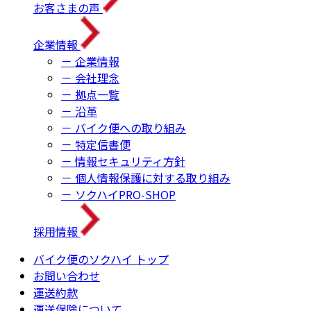
お客さまの声
企業情報
－ 企業情報
－ 会社理念
－ 拠点一覧
－ 沿革
－ バイク便への取り組み
－ 特定信書便
－ 情報セキュリティ方針
－ 個人情報保護に対する取り組み
－ ソクハイPRO-SHOP
採用情報
バイク便のソクハイ トップ
お問い合わせ
運送約款
運送保険について