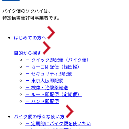
バイク便のソクハイは、
特定信書便許可事業者です。
はじめての方へ
目的から探す
－ クイック即配便（バイク便）
－ カーゴ即配便（軽四輪）
－ セキュリティ即配便
－ 東京大阪即配便
－ 検体・治験薬輸送
－ ルート即配便（定期便）
－ ハンド即配便
バイク便の様々な使い方
－ 定期的にバイク便を使いたい