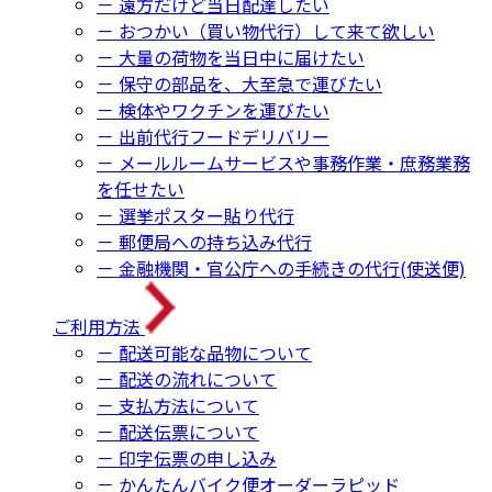
－ 遠方だけど当日配達したい
－ おつかい（買い物代行）して来て欲しい
－ 大量の荷物を当日中に届けたい
－ 保守の部品を、大至急で運びたい
－ 検体やワクチンを運びたい
－ 出前代行フードデリバリー
－ メールルームサービスや事務作業・庶務業務
を任せたい
－ 選挙ポスター貼り代行
－ 郵便局への持ち込み代行
－ 金融機関・官公庁への手続きの代行(使送便)
ご利用方法
－ 配送可能な品物について
－ 配送の流れについて
－ 支払方法について
－ 配送伝票について
－ 印字伝票の申し込み
－ かんたんバイク便オーダーラピッド