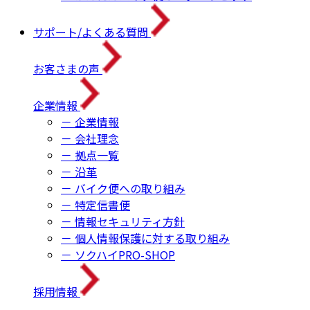
サポート/よくある質問
お客さまの声
企業情報
－ 企業情報
－ 会社理念
－ 拠点一覧
－ 沿革
－ バイク便への取り組み
－ 特定信書便
－ 情報セキュリティ方針
－ 個人情報保護に対する取り組み
－ ソクハイPRO-SHOP
採用情報