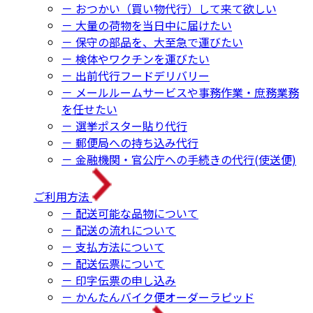
－ おつかい（買い物代行）して来て欲しい
－ 大量の荷物を当日中に届けたい
－ 保守の部品を、大至急で運びたい
－ 検体やワクチンを運びたい
－ 出前代行フードデリバリー
－ メールルームサービスや事務作業・庶務業務
を任せたい
－ 選挙ポスター貼り代行
－ 郵便局への持ち込み代行
－ 金融機関・官公庁への手続きの代行(使送便)
ご利用方法
－ 配送可能な品物について
－ 配送の流れについて
－ 支払方法について
－ 配送伝票について
－ 印字伝票の申し込み
－ かんたんバイク便オーダーラピッド