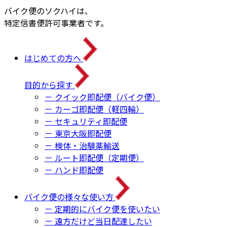
バイク便のソクハイは、
特定信書便許可事業者です。
はじめての方へ
目的から探す
－ クイック即配便（バイク便）
－ カーゴ即配便（軽四輪）
－ セキュリティ即配便
－ 東京大阪即配便
－ 検体・治験薬輸送
－ ルート即配便（定期便）
－ ハンド即配便
バイク便の様々な使い方
－ 定期的にバイク便を使いたい
－ 遠方だけど当日配達したい