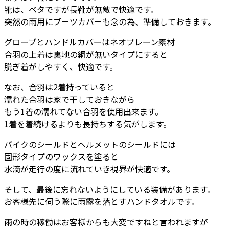
靴は、ベタですが長靴が無敵で快適です。
突然の雨用にブーツカバーも念の為、準備しておきます。
グローブとハンドルカバーはネオプレーン素材
合羽の上着は裏地の網が無いタイプにすると
脱ぎ着がしやすく、快適です。
なお、合羽は2着持っていると
濡れた合羽は家で干しておきながら
もう1着の濡れてない合羽を使用出来ます。
1着を着続けるよりも長持ちする気がします。
バイクのシールドとヘルメットのシールドには
固形タイプのワックスを塗ると
水滴が走行の度に流れていき視界が快適です。
そして、最後に忘れないようにしている装備があります。
お客様先に伺う際に雨露を落とすハンドタオルです。
雨の時の稼働はお客様からも大変ですねと言われますが