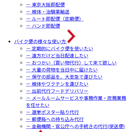
－ 東京大阪即配便
－ 検体・治験薬輸送
－ ルート即配便（定期便）
－ ハンド即配便
バイク便の様々な使い方
－ 定期的にバイク便を使いたい
－ 遠方だけど当日配達したい
－ おつかい（買い物代行）して来て欲しい
－ 大量の荷物を当日中に届けたい
－ 保守の部品を、大至急で運びたい
－ 検体やワクチンを運びたい
－ 出前代行フードデリバリー
－ メールルームサービスや事務作業・庶務業務
を任せたい
－ 選挙ポスター貼り代行
－ 郵便局への持ち込み代行
－ 金融機関・官公庁への手続きの代行(使送便)