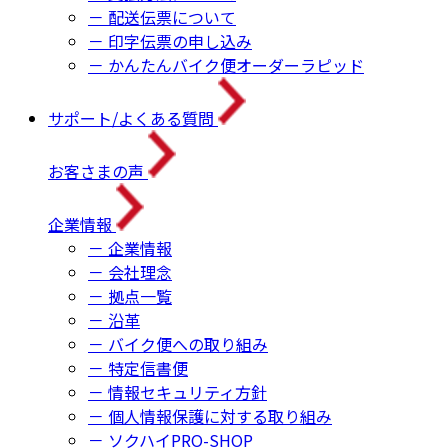
－ 配送伝票について
－ 印字伝票の申し込み
－ かんたんバイク便オーダーラピッド
サポート/よくある質問
お客さまの声
企業情報
－ 企業情報
－ 会社理念
－ 拠点一覧
－ 沿革
－ バイク便への取り組み
－ 特定信書便
－ 情報セキュリティ方針
－ 個人情報保護に対する取り組み
－ ソクハイPRO-SHOP