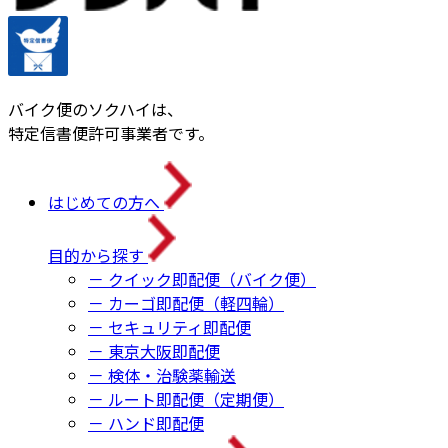
バイク便のソクハイは、
特定信書便許可事業者です。
はじめての方へ
目的から探す
－ クイック即配便（バイク便）
－ カーゴ即配便（軽四輪）
－ セキュリティ即配便
－ 東京大阪即配便
－ 検体・治験薬輸送
－ ルート即配便（定期便）
－ ハンド即配便