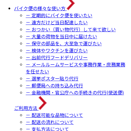
バイク便の様々な使い方
－ 定期的にバイク便を使いたい
－ 遠方だけど当日配達したい
－ おつかい（買い物代行）して来て欲しい
－ 大量の荷物を当日中に届けたい
－ 保守の部品を、大至急で運びたい
－ 検体やワクチンを運びたい
－ 出前代行フードデリバリー
－ メールルームサービスや事務作業・庶務業務
を任せたい
－ 選挙ポスター貼り代行
－ 郵便局への持ち込み代行
－ 金融機関・官公庁への手続きの代行(使送便)
ご利用方法
－ 配送可能な品物について
－ 配送の流れについて
－ 支払方法について