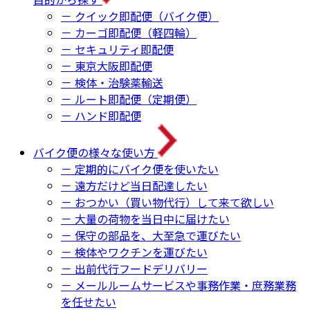
－ クイック即配便（バイク便）
－ カーゴ即配便（軽四輪）
－ セキュリティ即配便
－ 東京大阪即配便
－ 検体・治験薬輸送
－ ルート即配便（定期便）
－ ハンド即配便
バイク便の様々な使い方
－ 定期的にバイク便を使いたい
－ 遠方だけど当日配達したい
－ おつかい（買い物代行）して来て欲しい
－ 大量の荷物を当日中に届けたい
－ 保守の部品を、大至急で運びたい
－ 検体やワクチンを運びたい
－ 出前代行フードデリバリー
－ メールルームサービスや事務作業・庶務業務
を任せたい