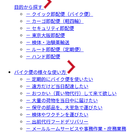
目的から探す
－ クイック即配便（バイク便）
－ カーゴ即配便（軽四輪）
－ セキュリティ即配便
－ 東京大阪即配便
－ 検体・治験薬輸送
－ ルート即配便（定期便）
－ ハンド即配便
バイク便の様々な使い方
－ 定期的にバイク便を使いたい
－ 遠方だけど当日配達したい
－ おつかい（買い物代行）して来て欲しい
－ 大量の荷物を当日中に届けたい
－ 保守の部品を、大至急で運びたい
－ 検体やワクチンを運びたい
－ 出前代行フードデリバリー
－ メールルームサービスや事務作業・庶務業務