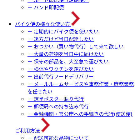
－ ハンド即配便
バイク便の様々な使い方
－ 定期的にバイク便を使いたい
－ 遠方だけど当日配達したい
－ おつかい（買い物代行）して来て欲しい
－ 大量の荷物を当日中に届けたい
－ 保守の部品を、大至急で運びたい
－ 検体やワクチンを運びたい
－ 出前代行フードデリバリー
－ メールルームサービスや事務作業・庶務業務
を任せたい
－ 選挙ポスター貼り代行
－ 郵便局への持ち込み代行
－ 金融機関・官公庁への手続きの代行(使送便)
ご利用方法
－ 配送可能な品物について