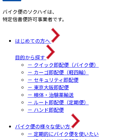
バイク便のソクハイは、
特定信書便許可事業者です。
はじめての方へ
目的から探す
－ クイック即配便（バイク便）
－ カーゴ即配便（軽四輪）
－ セキュリティ即配便
－ 東京大阪即配便
－ 検体・治験薬輸送
－ ルート即配便（定期便）
－ ハンド即配便
バイク便の様々な使い方
－ 定期的にバイク便を使いたい