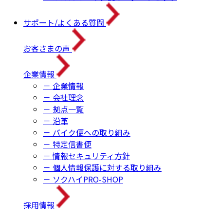
サポート/よくある質問
お客さまの声
企業情報
－ 企業情報
－ 会社理念
－ 拠点一覧
－ 沿革
－ バイク便への取り組み
－ 特定信書便
－ 情報セキュリティ方針
－ 個人情報保護に対する取り組み
－ ソクハイPRO-SHOP
採用情報