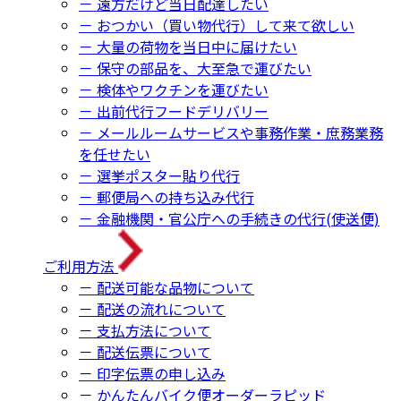
－ 遠方だけど当日配達したい
－ おつかい（買い物代行）して来て欲しい
－ 大量の荷物を当日中に届けたい
－ 保守の部品を、大至急で運びたい
－ 検体やワクチンを運びたい
－ 出前代行フードデリバリー
－ メールルームサービスや事務作業・庶務業務
を任せたい
－ 選挙ポスター貼り代行
－ 郵便局への持ち込み代行
－ 金融機関・官公庁への手続きの代行(使送便)
ご利用方法
－ 配送可能な品物について
－ 配送の流れについて
－ 支払方法について
－ 配送伝票について
－ 印字伝票の申し込み
－ かんたんバイク便オーダーラピッド