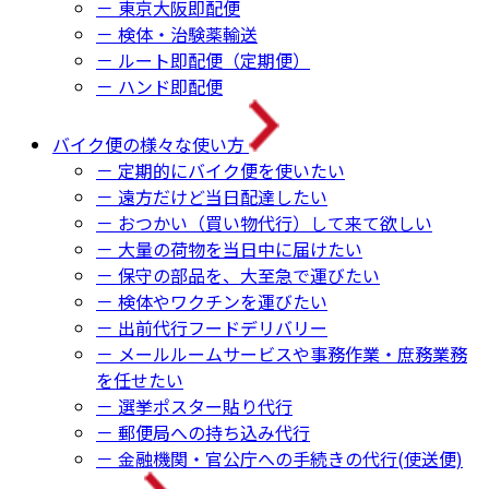
－ 東京大阪即配便
－ 検体・治験薬輸送
－ ルート即配便（定期便）
－ ハンド即配便
バイク便の様々な使い方
－ 定期的にバイク便を使いたい
－ 遠方だけど当日配達したい
－ おつかい（買い物代行）して来て欲しい
－ 大量の荷物を当日中に届けたい
－ 保守の部品を、大至急で運びたい
－ 検体やワクチンを運びたい
－ 出前代行フードデリバリー
－ メールルームサービスや事務作業・庶務業務
を任せたい
－ 選挙ポスター貼り代行
－ 郵便局への持ち込み代行
－ 金融機関・官公庁への手続きの代行(使送便)