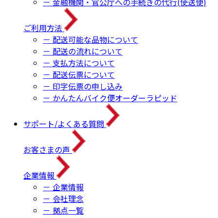
－ 金融機関・官公庁への手続きの代行(使送便)
ご利用方法
－ 配送可能な品物について
－ 配送の流れについて
－ 支払方法について
－ 配送伝票について
－ 印字伝票の申し込み
－ かんたんバイク便オーダーラピッド
サポート/よくある質問
お客さまの声
企業情報
－ 企業情報
－ 会社理念
－ 拠点一覧