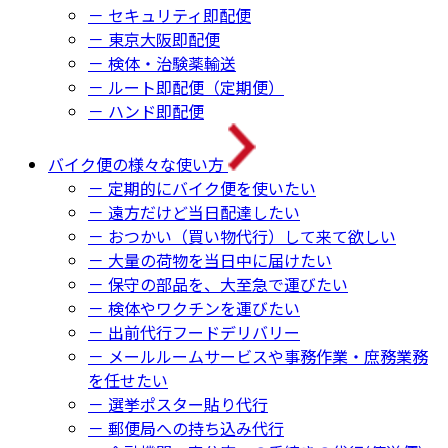
－ セキュリティ即配便
－ 東京大阪即配便
－ 検体・治験薬輸送
－ ルート即配便（定期便）
－ ハンド即配便
バイク便の様々な使い方
－ 定期的にバイク便を使いたい
－ 遠方だけど当日配達したい
－ おつかい（買い物代行）して来て欲しい
－ 大量の荷物を当日中に届けたい
－ 保守の部品を、大至急で運びたい
－ 検体やワクチンを運びたい
－ 出前代行フードデリバリー
－ メールルームサービスや事務作業・庶務業務
を任せたい
－ 選挙ポスター貼り代行
－ 郵便局への持ち込み代行