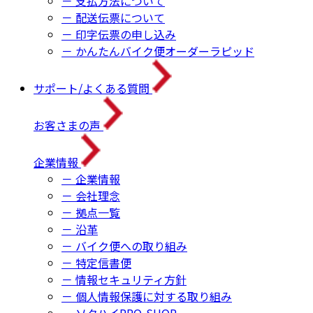
－ 支払方法について
－ 配送伝票について
－ 印字伝票の申し込み
－ かんたんバイク便オーダーラピッド
サポート/よくある質問
お客さまの声
企業情報
－ 企業情報
－ 会社理念
－ 拠点一覧
－ 沿革
－ バイク便への取り組み
－ 特定信書便
－ 情報セキュリティ方針
－ 個人情報保護に対する取り組み