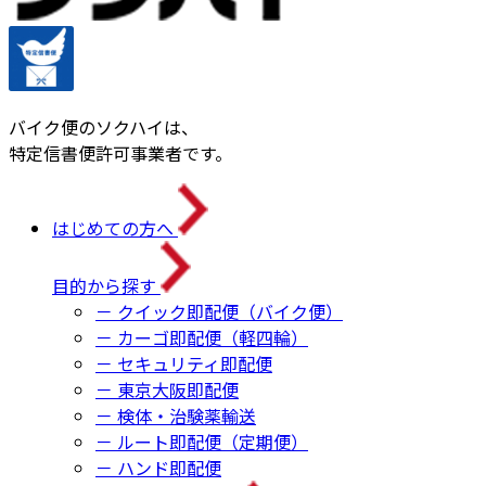
バイク便のソクハイは、
特定信書便許可事業者です。
はじめての方へ
目的から探す
－ クイック即配便（バイク便）
－ カーゴ即配便（軽四輪）
－ セキュリティ即配便
－ 東京大阪即配便
－ 検体・治験薬輸送
－ ルート即配便（定期便）
－ ハンド即配便