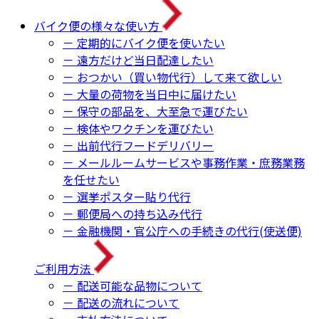
バイク便の様々な使い方
－ 定期的にバイク便を使いたい
－ 遠方だけど当日配達したい
－ おつかい（買い物代行）して来て欲しい
－ 大量の荷物を当日中に届けたい
－ 保守の部品を、大至急で運びたい
－ 検体やワクチンを運びたい
－ 出前代行フードデリバリー
－ メールルームサービスや事務作業・庶務業務
を任せたい
－ 選挙ポスター貼り代行
－ 郵便局への持ち込み代行
－ 金融機関・官公庁への手続きの代行(使送便)
ご利用方法
－ 配送可能な品物について
－ 配送の流れについて