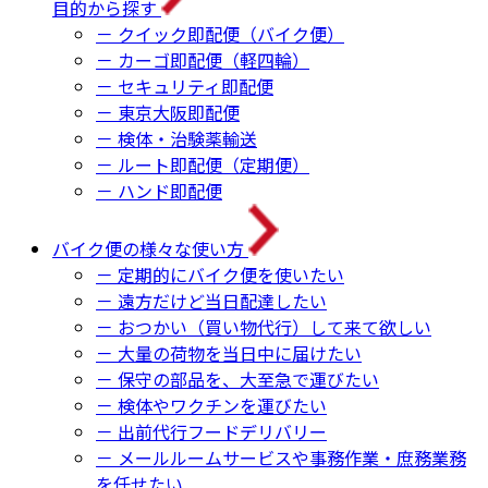
目的から探す
－ クイック即配便（バイク便）
－ カーゴ即配便（軽四輪）
－ セキュリティ即配便
－ 東京大阪即配便
－ 検体・治験薬輸送
－ ルート即配便（定期便）
－ ハンド即配便
バイク便の様々な使い方
－ 定期的にバイク便を使いたい
－ 遠方だけど当日配達したい
－ おつかい（買い物代行）して来て欲しい
－ 大量の荷物を当日中に届けたい
－ 保守の部品を、大至急で運びたい
－ 検体やワクチンを運びたい
－ 出前代行フードデリバリー
－ メールルームサービスや事務作業・庶務業務
を任せたい