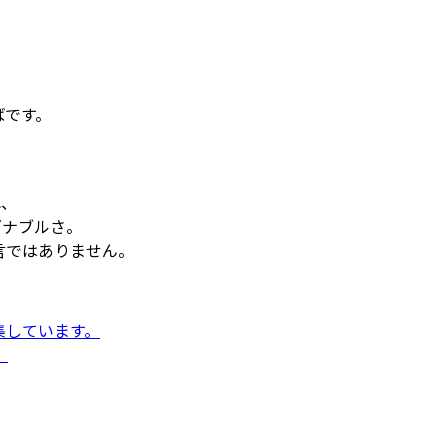
、
ばです。
れ、
ズナブルさ。
言ではありません。
集しています。
。