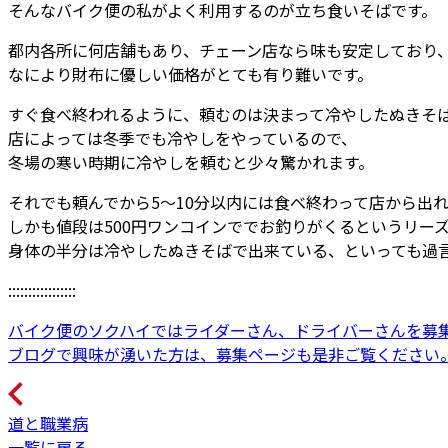
そんなバイク便の私がよく利用するのが立ち食いそばです。
都内各所に何店舗もあり、チェーン店なら味も安定しており
なにより財布に優しい価格がとても有り難いです。
すぐ食べ終われるように、頼むのは決まって冷やしたぬきそ
店によっては冬季でも冷やしをやっているので、
冬場の寒い時期に冷やしを頼むと少々驚かれます。
それでも頼んでから5～10分以内には食べ終わって店から出
しかも値段は500円ワンコインででお釣りがくるというリー
身体の半分は冷やしたぬきそばで出来ている、といっても過
:::::::::::::::::
バイク便のソクハイではライダーさん、ドライバーさんを募
ブログで興味が湧いた方は、募集ページも是非ご覧ください
道と職業病
一覧に戻る