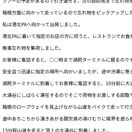
ツアーの予定があるので引き返せず、次の目的地まで忘れ物
箱根方面に向かって走っているので忘れ物をピックアップし
私は港北PAへ向かって出発しました。
港北PAに着いて指定のお店の方に伺うと、レストランでお食
無事忘れ物を集荷しました。
お客様に電話すると、○○時まで湖尻ターミナルに居るので
安全且つ迅速に指定の場所へ向かいましたが、途中渋滞に巻
湖尻ターミナルに到着してお客様に電話すると、10分前に大
大涌谷にしばらく滞在するのでそこで荷物をお渡しする段取
箱根のロープウェイを見上げながら山道をバイクで走って行
道中あちこちから湧きあがる間欠泉の湯けむりに視界を遮ら
15分程山道を走ると頂上の大涌谷に到着しました。