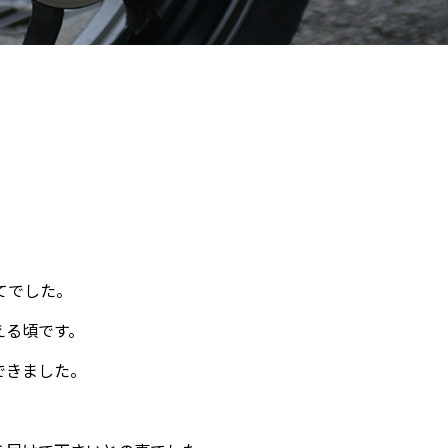
てでした。
える頃です。
できました。