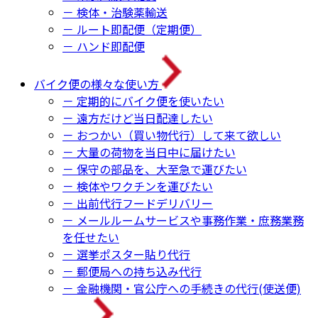
－ 検体・治験薬輸送
－ ルート即配便（定期便）
－ ハンド即配便
バイク便の様々な使い方
－ 定期的にバイク便を使いたい
－ 遠方だけど当日配達したい
－ おつかい（買い物代行）して来て欲しい
－ 大量の荷物を当日中に届けたい
－ 保守の部品を、大至急で運びたい
－ 検体やワクチンを運びたい
－ 出前代行フードデリバリー
－ メールルームサービスや事務作業・庶務業務
を任せたい
－ 選挙ポスター貼り代行
－ 郵便局への持ち込み代行
－ 金融機関・官公庁への手続きの代行(使送便)