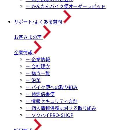
－ かんたんバイク便オーダーラピッド
サポート/よくある質問
お客さまの声
企業情報
－ 企業情報
－ 会社理念
－ 拠点一覧
－ 沿革
－ バイク便への取り組み
－ 特定信書便
－ 情報セキュリティ方針
－ 個人情報保護に対する取り組み
－ ソクハイPRO-SHOP