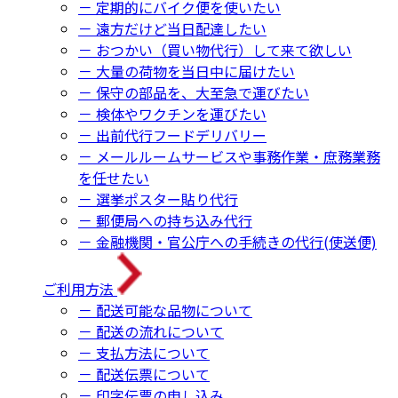
－ 定期的にバイク便を使いたい
－ 遠方だけど当日配達したい
－ おつかい（買い物代行）して来て欲しい
－ 大量の荷物を当日中に届けたい
－ 保守の部品を、大至急で運びたい
－ 検体やワクチンを運びたい
－ 出前代行フードデリバリー
－ メールルームサービスや事務作業・庶務業務
を任せたい
－ 選挙ポスター貼り代行
－ 郵便局への持ち込み代行
－ 金融機関・官公庁への手続きの代行(使送便)
ご利用方法
－ 配送可能な品物について
－ 配送の流れについて
－ 支払方法について
－ 配送伝票について
－ 印字伝票の申し込み