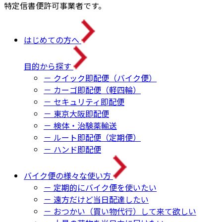
特定信書便許可事業者です。
はじめての方へ
目的から探す
－ クイック即配便（バイク便）
－ カーゴ即配便（軽四輪）
－ セキュリティ即配便
－ 東京大阪即配便
－ 検体・治験薬輸送
－ ルート即配便（定期便）
－ ハンド即配便
バイク便の様々な使い方
－ 定期的にバイク便を使いたい
－ 遠方だけど当日配達したい
－ おつかい（買い物代行）して来て欲しい