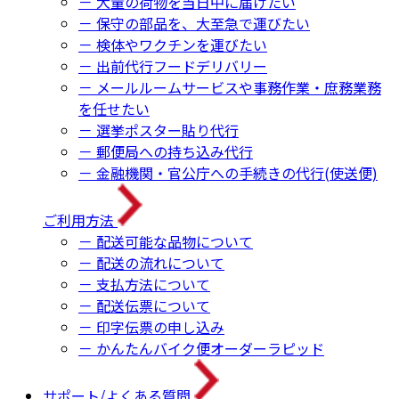
－ 大量の荷物を当日中に届けたい
－ 保守の部品を、大至急で運びたい
－ 検体やワクチンを運びたい
－ 出前代行フードデリバリー
－ メールルームサービスや事務作業・庶務業務
を任せたい
－ 選挙ポスター貼り代行
－ 郵便局への持ち込み代行
－ 金融機関・官公庁への手続きの代行(使送便)
ご利用方法
－ 配送可能な品物について
－ 配送の流れについて
－ 支払方法について
－ 配送伝票について
－ 印字伝票の申し込み
－ かんたんバイク便オーダーラピッド
サポート/よくある質問