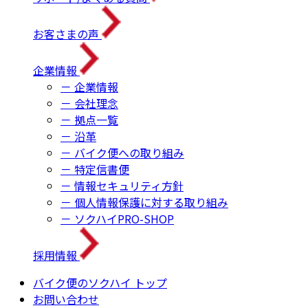
お客さまの声
企業情報
－ 企業情報
－ 会社理念
－ 拠点一覧
－ 沿革
－ バイク便への取り組み
－ 特定信書便
－ 情報セキュリティ方針
－ 個人情報保護に対する取り組み
－ ソクハイPRO-SHOP
採用情報
バイク便のソクハイ トップ
お問い合わせ