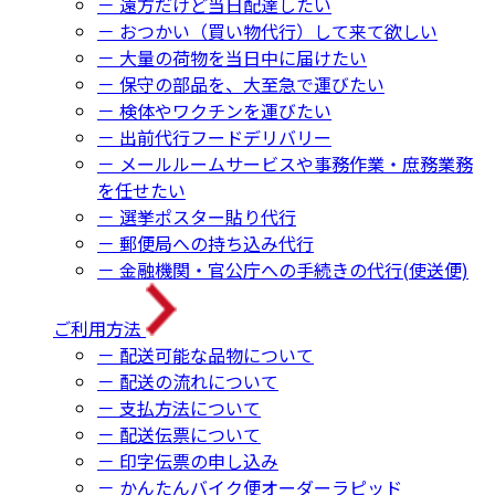
－ 遠方だけど当日配達したい
－ おつかい（買い物代行）して来て欲しい
－ 大量の荷物を当日中に届けたい
－ 保守の部品を、大至急で運びたい
－ 検体やワクチンを運びたい
－ 出前代行フードデリバリー
－ メールルームサービスや事務作業・庶務業務
を任せたい
－ 選挙ポスター貼り代行
－ 郵便局への持ち込み代行
－ 金融機関・官公庁への手続きの代行(使送便)
ご利用方法
－ 配送可能な品物について
－ 配送の流れについて
－ 支払方法について
－ 配送伝票について
－ 印字伝票の申し込み
－ かんたんバイク便オーダーラピッド