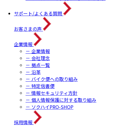
サポート/よくある質問
お客さまの声
企業情報
－ 企業情報
－ 会社理念
－ 拠点一覧
－ 沿革
－ バイク便への取り組み
－ 特定信書便
－ 情報セキュリティ方針
－ 個人情報保護に対する取り組み
－ ソクハイPRO-SHOP
採用情報