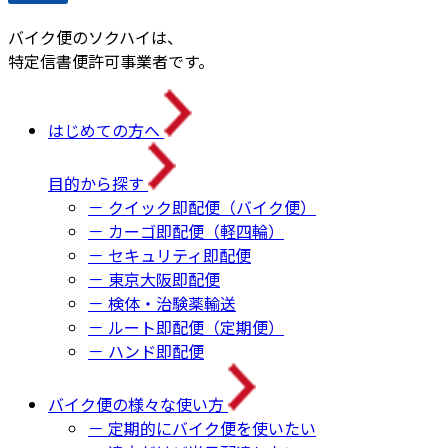
バイク便のソクハイは、
特定信書便許可事業者です。
はじめての方へ
目的から探す
－ クイック即配便（バイク便）
－ カーゴ即配便（軽四輪）
－ セキュリティ即配便
－ 東京大阪即配便
－ 検体・治験薬輸送
－ ルート即配便（定期便）
－ ハンド即配便
バイク便の様々な使い方
－ 定期的にバイク便を使いたい