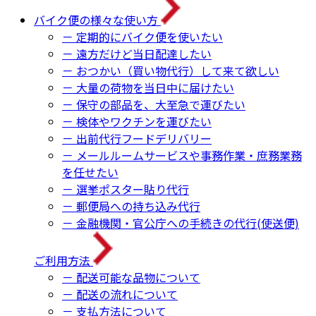
バイク便の様々な使い方
－ 定期的にバイク便を使いたい
－ 遠方だけど当日配達したい
－ おつかい（買い物代行）して来て欲しい
－ 大量の荷物を当日中に届けたい
－ 保守の部品を、大至急で運びたい
－ 検体やワクチンを運びたい
－ 出前代行フードデリバリー
－ メールルームサービスや事務作業・庶務業務
を任せたい
－ 選挙ポスター貼り代行
－ 郵便局への持ち込み代行
－ 金融機関・官公庁への手続きの代行(使送便)
ご利用方法
－ 配送可能な品物について
－ 配送の流れについて
－ 支払方法について