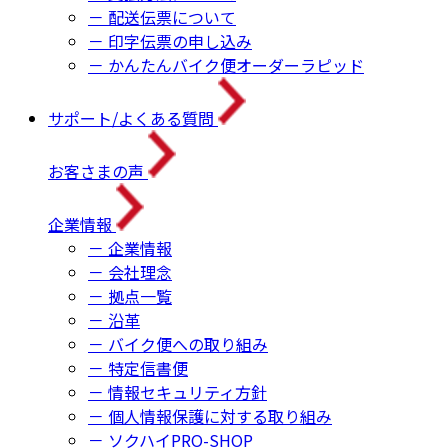
－ 配送伝票について
－ 印字伝票の申し込み
－ かんたんバイク便オーダーラピッド
サポート/よくある質問
お客さまの声
企業情報
－ 企業情報
－ 会社理念
－ 拠点一覧
－ 沿革
－ バイク便への取り組み
－ 特定信書便
－ 情報セキュリティ方針
－ 個人情報保護に対する取り組み
－ ソクハイPRO-SHOP