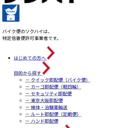
バイク便のソクハイは、
特定信書便許可事業者です。
はじめての方へ
目的から探す
－ クイック即配便（バイク便）
－ カーゴ即配便（軽四輪）
－ セキュリティ即配便
－ 東京大阪即配便
－ 検体・治験薬輸送
－ ルート即配便（定期便）
－ ハンド即配便