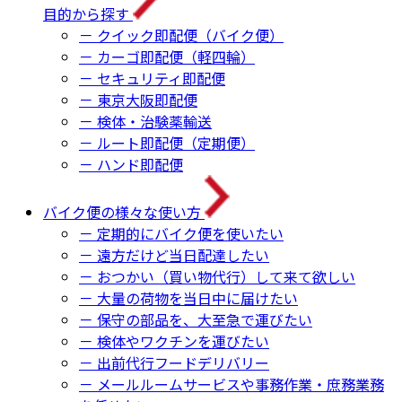
目的から探す
－ クイック即配便（バイク便）
－ カーゴ即配便（軽四輪）
－ セキュリティ即配便
－ 東京大阪即配便
－ 検体・治験薬輸送
－ ルート即配便（定期便）
－ ハンド即配便
バイク便の様々な使い方
－ 定期的にバイク便を使いたい
－ 遠方だけど当日配達したい
－ おつかい（買い物代行）して来て欲しい
－ 大量の荷物を当日中に届けたい
－ 保守の部品を、大至急で運びたい
－ 検体やワクチンを運びたい
－ 出前代行フードデリバリー
－ メールルームサービスや事務作業・庶務業務