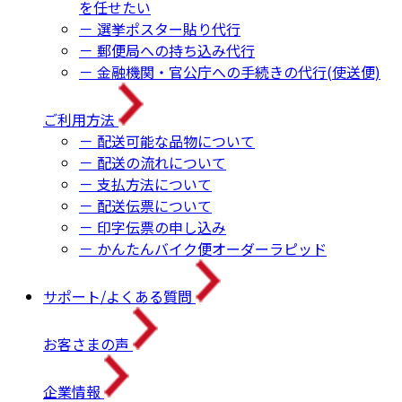
を任せたい
－ 選挙ポスター貼り代行
－ 郵便局への持ち込み代行
－ 金融機関・官公庁への手続きの代行(使送便)
ご利用方法
－ 配送可能な品物について
－ 配送の流れについて
－ 支払方法について
－ 配送伝票について
－ 印字伝票の申し込み
－ かんたんバイク便オーダーラピッド
サポート/よくある質問
お客さまの声
企業情報