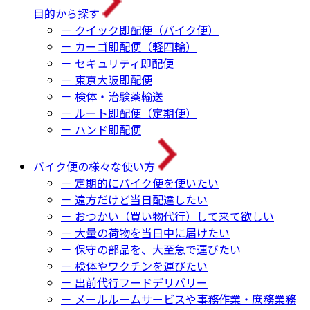
目的から探す
－ クイック即配便（バイク便）
－ カーゴ即配便（軽四輪）
－ セキュリティ即配便
－ 東京大阪即配便
－ 検体・治験薬輸送
－ ルート即配便（定期便）
－ ハンド即配便
バイク便の様々な使い方
－ 定期的にバイク便を使いたい
－ 遠方だけど当日配達したい
－ おつかい（買い物代行）して来て欲しい
－ 大量の荷物を当日中に届けたい
－ 保守の部品を、大至急で運びたい
－ 検体やワクチンを運びたい
－ 出前代行フードデリバリー
－ メールルームサービスや事務作業・庶務業務