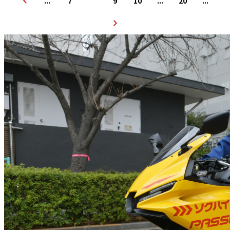
...
7
8
9
10
...
20
...